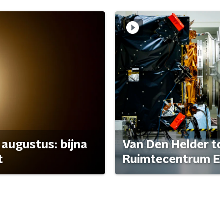
 augustus: bijna
Van Den Helder to
t
Ruimtecentrum E