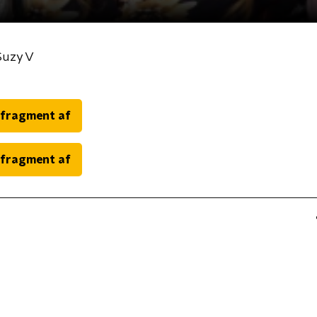
Suzy V
 fragment af
 fragment af