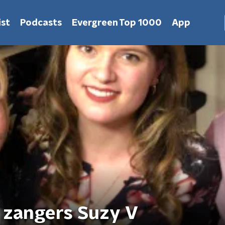
st
Podcasts
Evergreen Top 1000
App
! zangers Suzy V