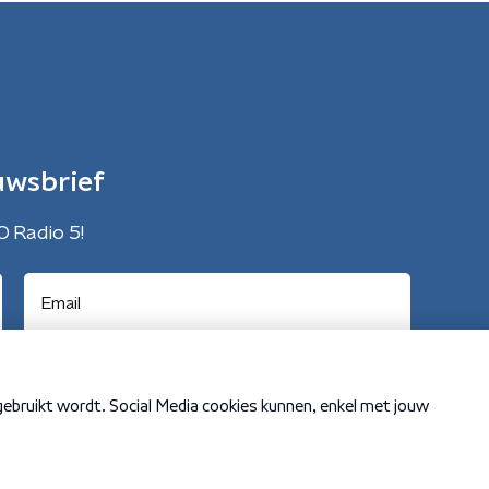
uwsbrief
O Radio 5!
Cookiebeleid