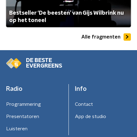
Bestseller ‘De beesten’ van Gijs Wilbrink nu
op het toneel
Alle fragmenten
DE BESTE
EVERGREENS
Radio
Info
Programmering
Contact
Presentatoren
App de studio
Luisteren