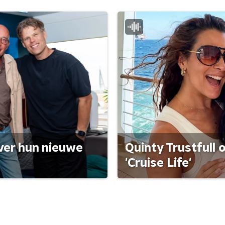
ver hun nieuwe
Quinty Trustfull 
'Cruise Life'