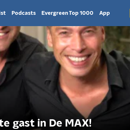
st
Podcasts
Evergreen Top 1000
App
te gast in De MAX!