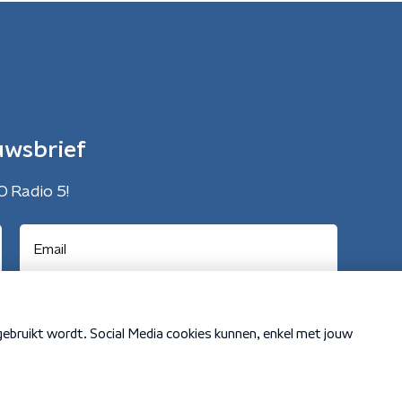
uwsbrief
O Radio 5!
Cookiebeleid