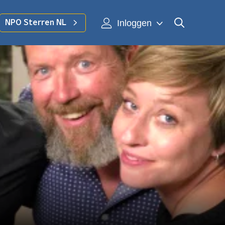
Inloggen
NPO Sterren NL