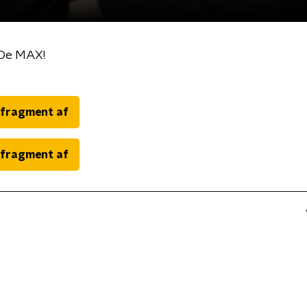
 De MAX!
 fragment af
 fragment af