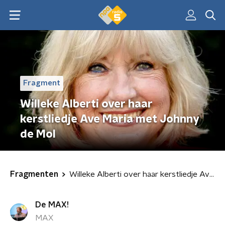
Fragment
Willeke Alberti over haar
kerstliedje Ave Maria met Johnny
de Mol
Fragmenten
Willeke Alberti over haar kerstliedje Ave Maria met Johnny de Mol
De MAX!
MAX