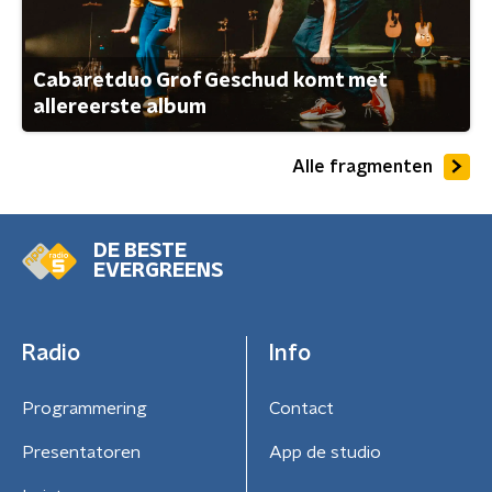
Cabaretduo Grof Geschud komt met
allereerste album
Alle fragmenten
DE BESTE
EVERGREENS
Radio
Info
Programmering
Contact
Presentatoren
App de studio