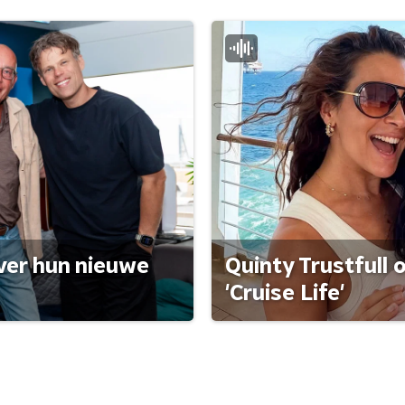
ver hun nieuwe
Quinty Trustfull 
'Cruise Life'