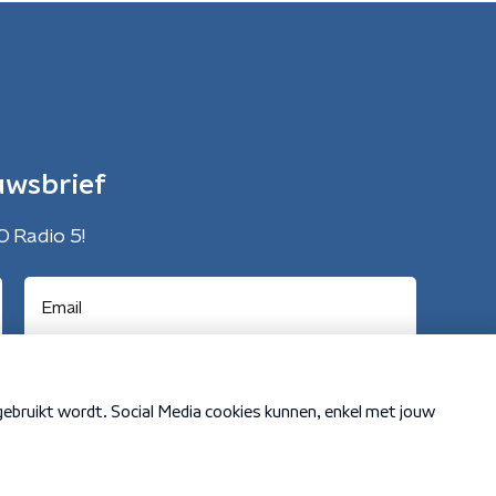
uwsbrief
O Radio 5!
Cookiebeleid