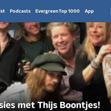
st
Podcasts
Evergreen Top 1000
App
ies met Thijs Boontjes!