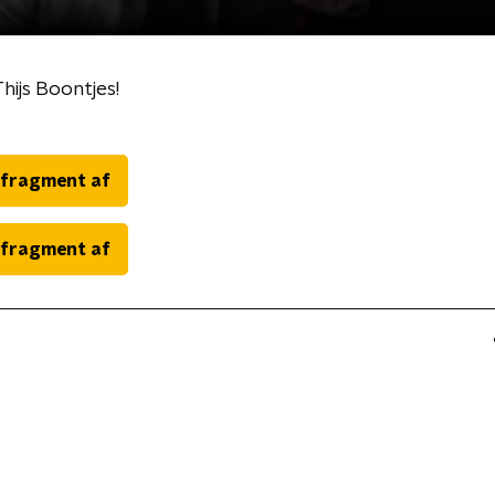
ijs Boontjes!
 fragment af
 fragment af