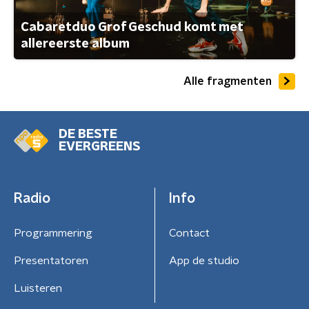
Cabaretduo Grof Geschud komt met
allereerste album
Alle fragmenten
DE BESTE
EVERGREENS
Radio
Info
Programmering
Contact
Presentatoren
App de studio
Luisteren