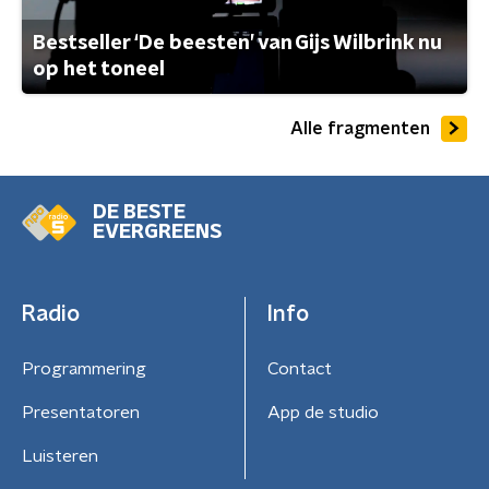
Bestseller ‘De beesten’ van Gijs Wilbrink nu
op het toneel
Alle fragmenten
DE BESTE
EVERGREENS
Radio
Info
Programmering
Contact
Presentatoren
App de studio
Luisteren