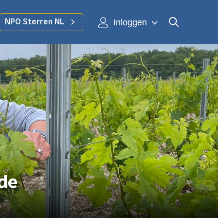
Inloggen
NPO Sterren NL
 de