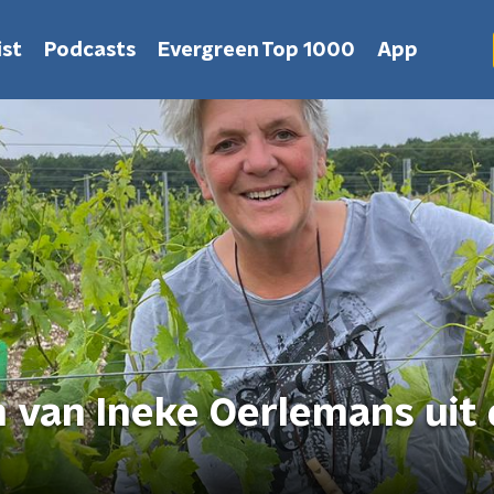
st
Podcasts
Evergreen Top 1000
App
 van Ineke Oerlemans uit