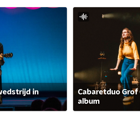
edstrijd in
Cabaretduo Grof 
album