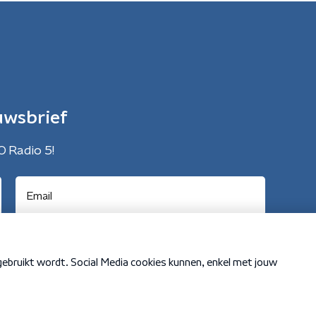
uwsbrief
O Radio 5!
Cookiebeleid