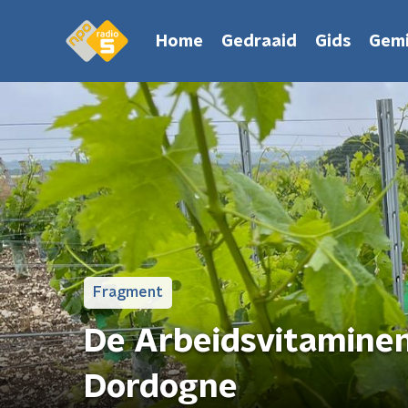
Home
Gedraaid
Gids
Gemi
Fragment
De Arbeidsvitaminen
Dordogne