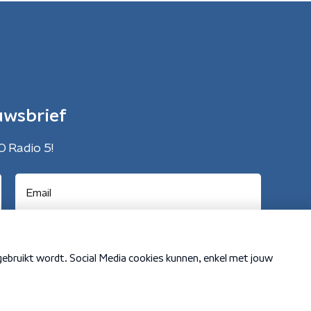
uwsbrief
O Radio 5!
Cookiebeleid