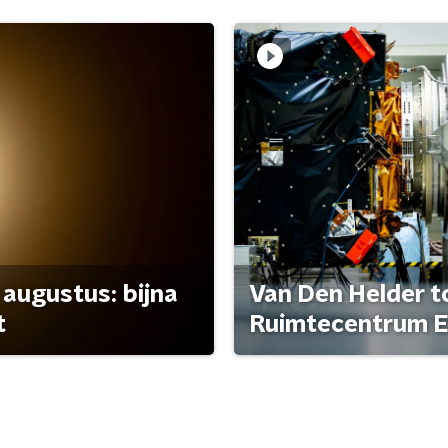
 augustus: bijna
Van Den Helder to
t
Ruimtecentrum E