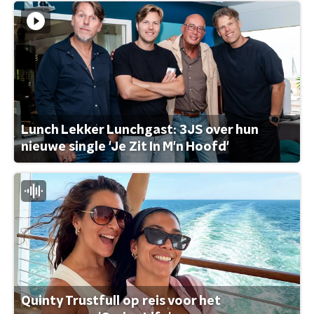
Lunch Lekker Lunchgast: 3JS over hun
nieuwe single 'Je Zit In M'n Hoofd'
Quinty Trustfull op reis voor het