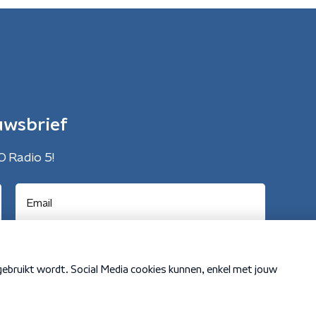
uwsbrief
O Radio 5!
Cookiebeleid