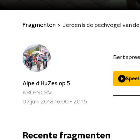
Fragmenten
Jeroen is de pechvogel van de
Bert spre
Speel
Alpe d'HuZes op 5
KRO-NCRV
07 juni 2018 16:00 - 20:15
Recente fragmenten