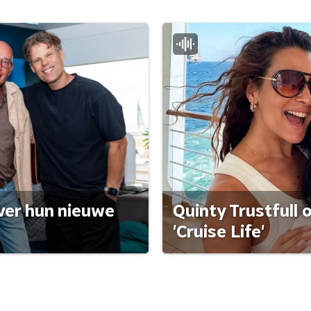
ver hun nieuwe
Quinty Trustfull 
'Cruise Life'