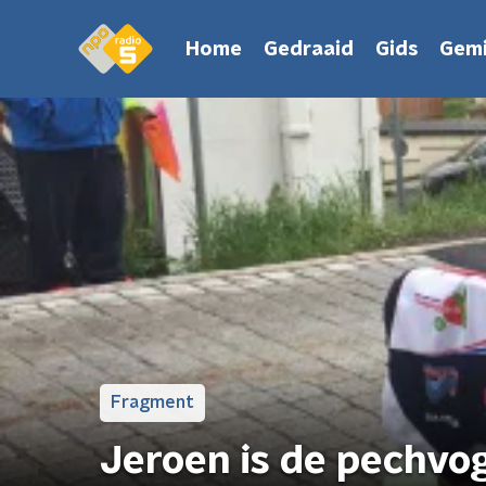
Home
Gedraaid
Gids
Gemi
Fragment
Jeroen is de pechvo