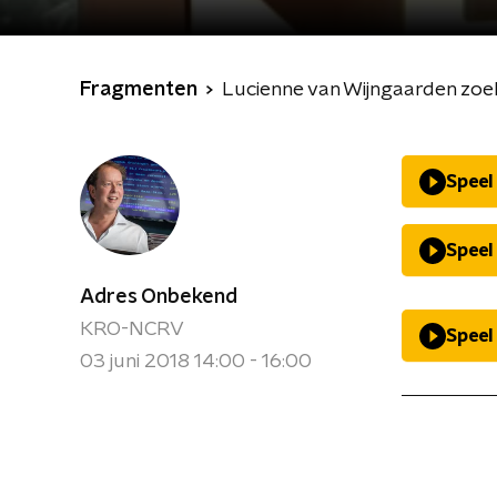
Fragmenten
Lucienne van Wijngaarden zoek
Speel
Speel
Adres Onbekend
KRO-NCRV
Speel
03 juni 2018 14:00 - 16:00