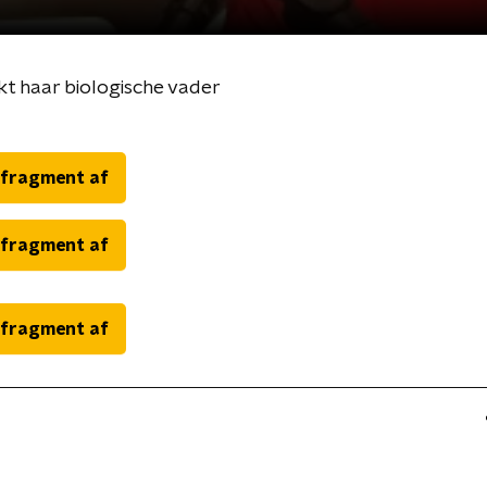
t haar biologische vader
 fragment af
 fragment af
 fragment af