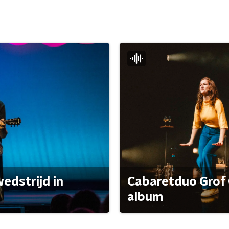
edstrijd in
Cabaretduo Grof 
album