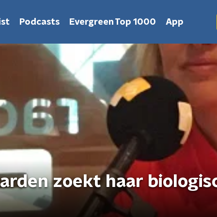
st
Podcasts
Evergreen Top 1000
App
arden zoekt haar biologis