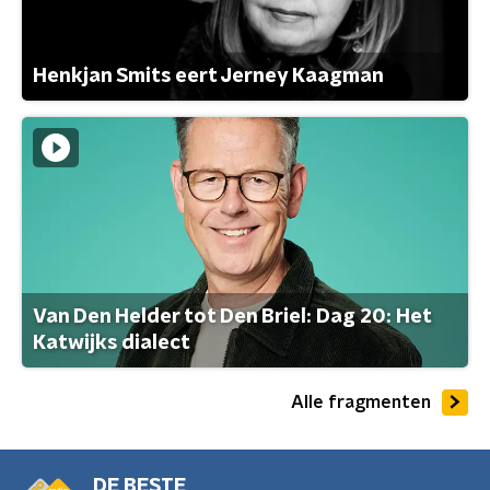
Henkjan Smits eert Jerney Kaagman
Van Den Helder tot Den Briel: Dag 20: Het
Katwijks dialect
Alle fragmenten
DE BESTE