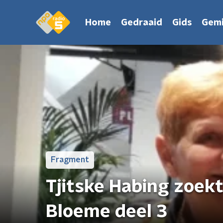
Home
Gedraaid
Gids
Gemi
Fragment
Tjitske Habing zoekt
Bloeme deel 3