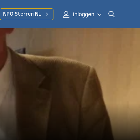
Inloggen
NPO Sterren NL