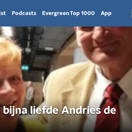
st
Podcasts
Evergreen Top 1000
App
 bijna liefde Andries de