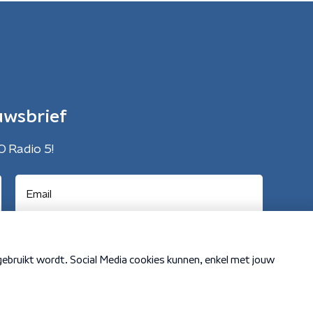
uwsbrief
O Radio 5!
Cookiebeleid