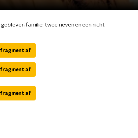
gebleven familie: twee neven en een nicht
 fragment af
 fragment af
 fragment af