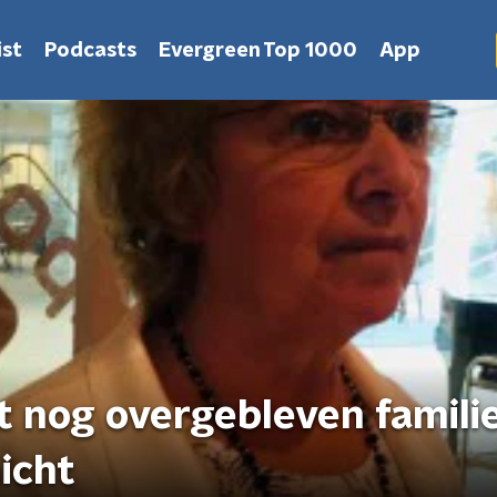
st
Podcasts
Evergreen Top 1000
App
t nog overgebleven familie
icht