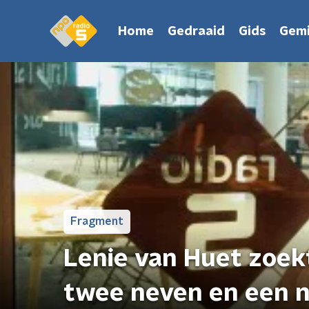
Home
Gedraaid
Gids
Gemi
Fragment
Lenie van Huet zoek
twee neven en een n