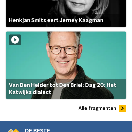
Henkjan Smits eert Jerney Kaagman
Van Den Helder tot Den Briel: Dag 20: Het
Katwijks dialect
Alle fragmenten
DE BESTE