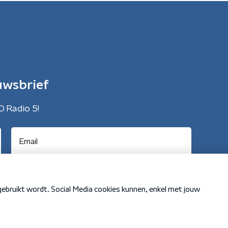
uwsbrief
O Radio 5!
Cookiebeleid