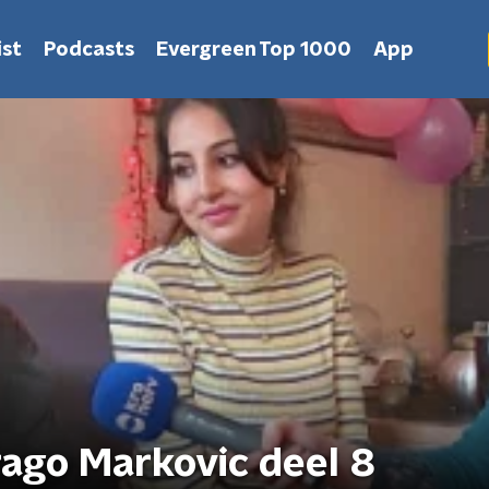
st
Podcasts
Evergreen Top 1000
App
rago Markovic deel 8