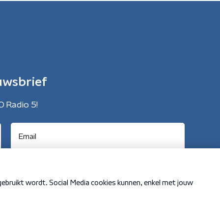
uwsbrief
O Radio 5!
Cookiebeleid