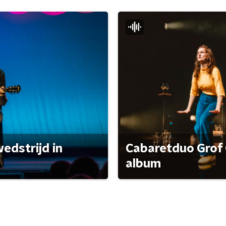
edstrijd in
Cabaretduo Grof 
album