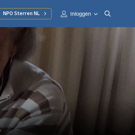
Inloggen
NPO Sterren NL
2