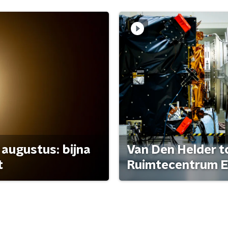
 augustus: bijna
Van Den Helder to
t
Ruimtecentrum E