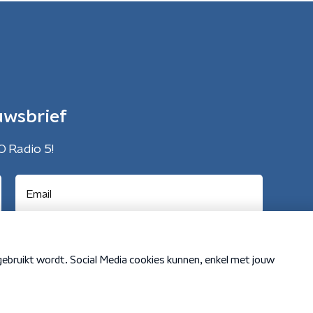
uwsbrief
O Radio 5!
Cookiebeleid