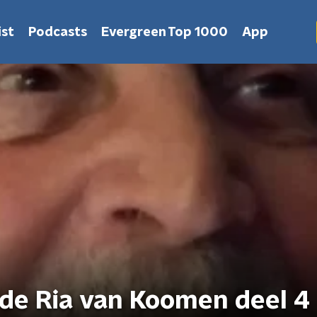
st
Podcasts
Evergreen Top 1000
App
fde Ria van Koomen deel 4