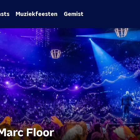
sts
Muziekfeesten
Gemist
 Marc Floor