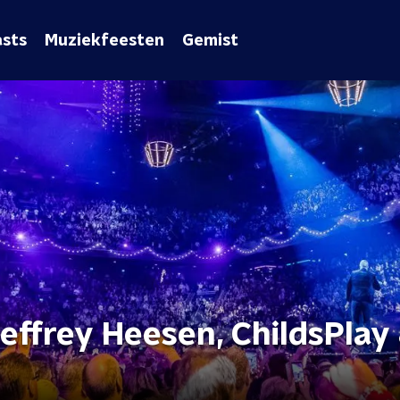
sts
Muziekfeesten
Gemist
Jeffrey Heesen, ChildsPlay