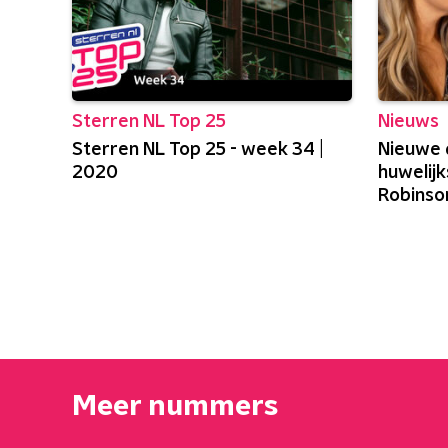
Sterren NL Top 25
Nieuws
Sterren NL Top 25 - week 34 |
Nieuwe 
2020
huwelij
Robinson
2023!
Meer nummers