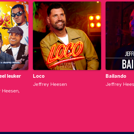
Loco
Bailando
eel leuker
Jeffrey Heesen
Jeffrey Hee
y Heesen,