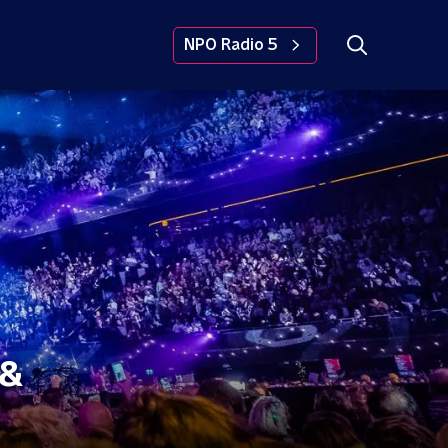
NPO Radio 5
 &