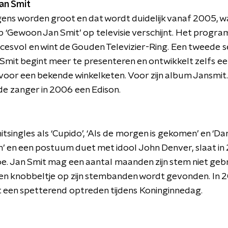
an Smit
gens worden groot en dat wordt duidelijk vanaf 2005, 
p ‘Gewoon Jan Smit’ op televisie verschijnt. Het progra
esvol en wint de Gouden Televizier-Ring. Een tweede s
 Smit begint meer te presenteren en ontwikkelt zelfs ee
n voor een bekende winkelketen. Voor zijn album Jansmi
e zanger in 2006 een Edison.
hitsingles als ‘Cupido’, ‘Als de morgen is gekomen’ en ‘Dan
’ en een postuum duet met idool John Denver, slaat in
e. Jan Smit mag een aantal maanden zijn stem niet gebr
en knobbeltje op zijn stembanden wordt gevonden. In 20
 een spetterend optreden tijdens Koninginnedag.