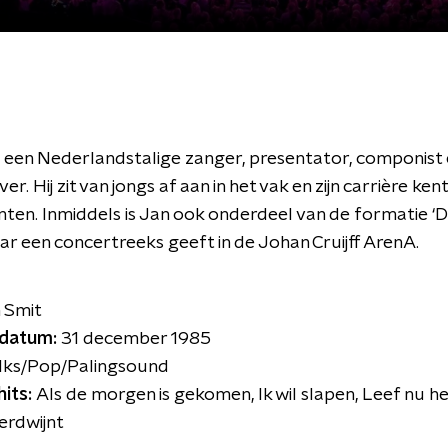
s een Nederlandstalige zanger, presentator, componist
ver. Hij zit van jongs af aan in het vak en zijn carrière ken
en. Inmiddels is Jan ook onderdeel van de formatie ‘
jaar een concertreeks geeft in de Johan Cruijff ArenA.
 Smit
datum:
31 december 1985
lks/Pop/Palingsound
hits:
Als de morgen is gekomen, Ik wil slapen, Leef nu he
erdwijnt