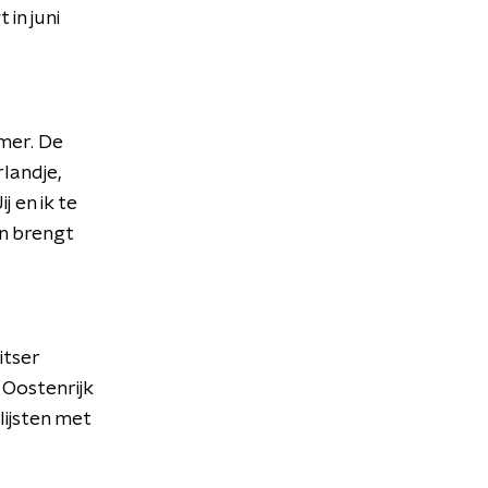
 in juni
mer. De
landje,
j en ik te
en brengt
itser
 Oostenrijk
lijsten met