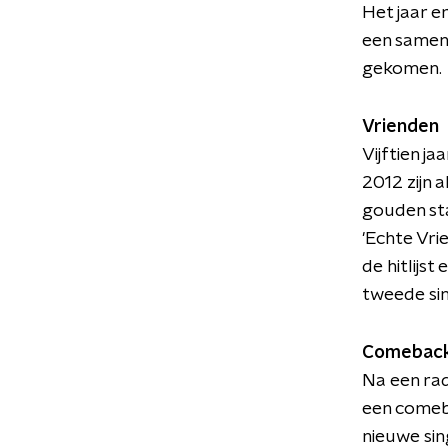
Het jaar er
een samen
gekomen.
Vrienden
Vijftien j
2012 zijn 
gouden sta
'Echte Vri
de hitlijs
tweede sin
Comeback 
Na een rad
een comebac
nieuwe sing