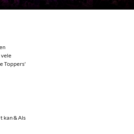
 en
t vele
De Toppers’
t kan & Als