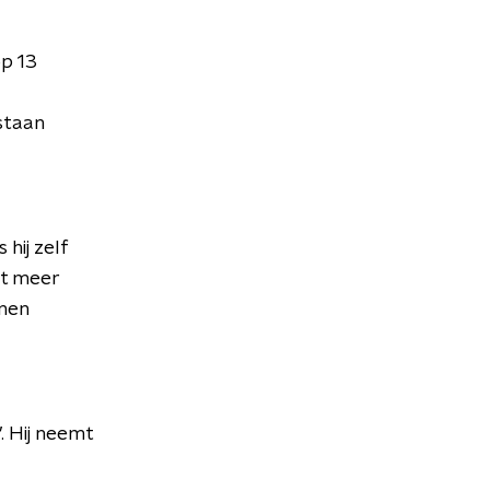
op 13
staan
hij zelf
et meer
nnen
. Hij neemt