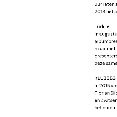
uur later i
2013 het a
Turkije
In augustu
albumprese
maar met ee
presentere
deze samen
KLUBBB3
In 2015 vo
Florian Si
en Zwitser
het nummer