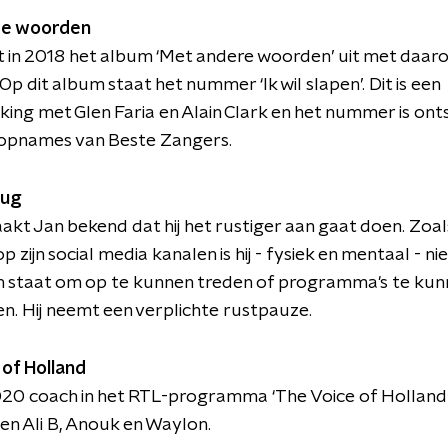
re woorden
 in 2018 het album ‘Met andere woorden’ uit met daar
p dit album staat het nummer ‘Ik wil slapen’. Dit is een
ng met Glen Faria en Alain Clark en het nummer is ont
 opnames van Beste Zangers.
rug
akt Jan bekend dat hij het rustiger aan gaat doen. Zoals 
 zijn social media kanalen is hij - fysiek en mentaal - ni
in staat om op te kunnen treden of programma's te ku
n. Hij neemt een verplichte rustpauze.
of Holland
2020 coach in het RTL-programma ‘The Voice of Holland’
en Ali B, Anouk en Waylon.