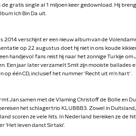
s de gratis single al 1 miljoen keer gedownload. Hij brengt
lbum Ich Bin Da uit.
s 2014 verschijnt er een nieuw album van de Volendam
ntatie op 22 augustus doet hij niet in ons koude kikker
n handjevol fans reist hij naar het zonnige Turkije om Ji
n. Een jaar later verzamelt Smit zijn mooiste ballades 
 op één CD, inclusief het nummer 'Recht uit m'n hart' .
rmt Jan samen met de Vlaming Christoff de Bolle en Du
lbereisen het schlagertrio KLUBBB3. Zowel in Duitsland,
land scoren ze vele hits. In Nederland bereiken ze de hit
 'Het leven danst Sirtaki'.