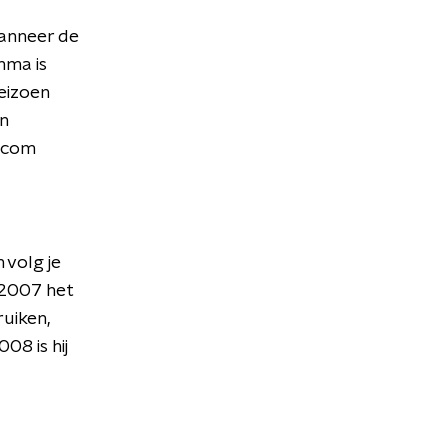
wanneer de
mma is
eizoen
n
t.com
 volg je
 2007 het
uiken,
08 is hij