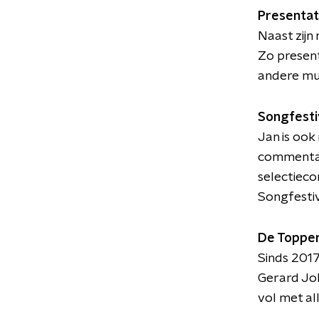
Presentat
Naast zijn
Zo present
andere mu
Songfesti
Jan is ook
commentaar
selectieco
Songfestiv
De Toppe
Sinds 2017
Gerard Jo
vol met al