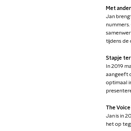
Met ande
Jan brengt
nummers. O
samenwerki
tijdens de
Stapje te
In 2019 ma
aangeeft op
optimaal 
presentere
The Voice 
Jan is in 
het op teg