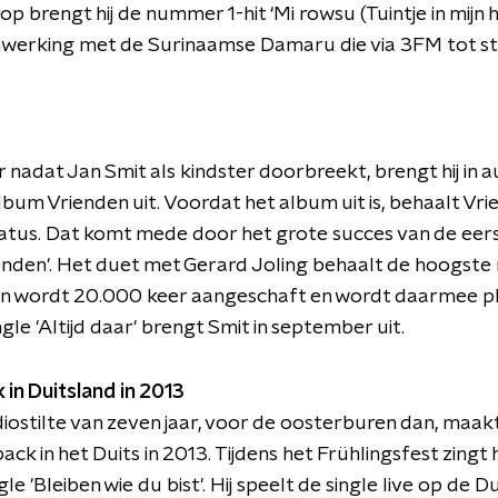
op brengt hij de nummer 1-hit ‘Mi rowsu (Tuintje in mijn ha
werking met de Surinaamse Damaru die via 3FM tot st
aar nadat Jan Smit als kindster doorbreekt, brengt hij in
album Vrienden uit. Voordat het album uit is, behaalt Vri
tus. Dat komt mede door het grote succes van de eers
enden'. Het duet met Gerard Joling behaalt de hoogste 
t en wordt 20.000 keer aangeschaft en wordt daarmee pl
gle 'Altijd daar' brengt Smit in september uit.
in Duitsland in 2013
iostilte van zeven jaar, voor de oosterburen dan, maak
k in het Duits in 2013. Tijdens het Frühlingsfest zingt hij
le 'Bleiben wie du bist'. Hij speelt de single live op de Du