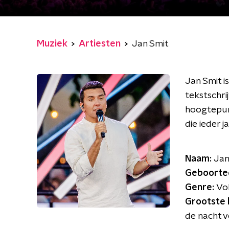
Muziek
Artiesten
Jan Smit
Jan Smit i
tekstschrij
hoogtepunt
die ieder 
Naam:
Jan
Geboorte
Genre:
Vo
Grootste 
de nacht v