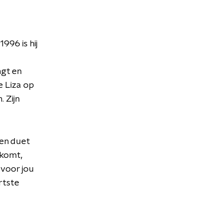
996 is hij
ngt en
e Liza op
 Zijn
een duet
 komt,
 voor jou
rtste