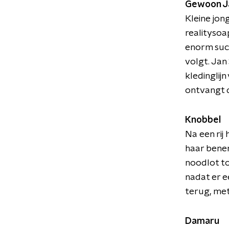
Gewoon J
Kleine jon
realitysoa
enorm succ
volgt. Jan
kledinglij
ontvangt d
Knobbel
Na een rij 
haar benen
noodlot to
nadat er e
terug, met
Damaru