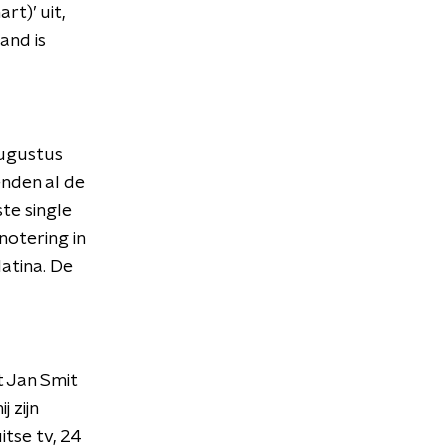
rt)’ uit,
and is
 augustus
enden al de
te single
notering in
atina. De
t Jan Smit
 zijn
itse tv, 24