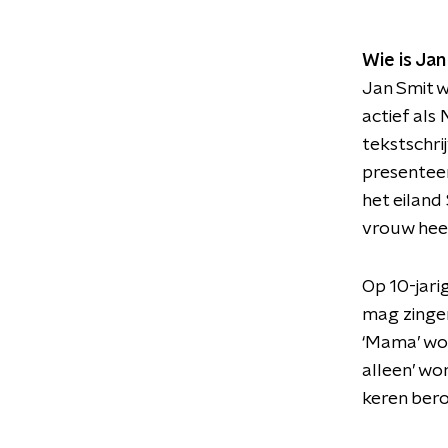
Wie is Jan
Jan Smit w
actief als
tekstschri
presenteer
het eiland
vrouw heef
Op 10-jari
mag zinge
‘Mama’ wor
alleen’ wo
keren bero