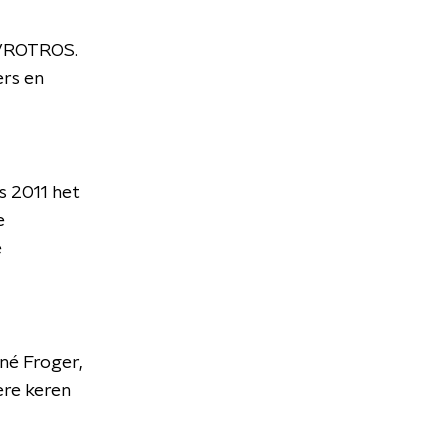
/AVROTROS.
ers en
ds 2011 het
e
e
né Froger,
ere keren